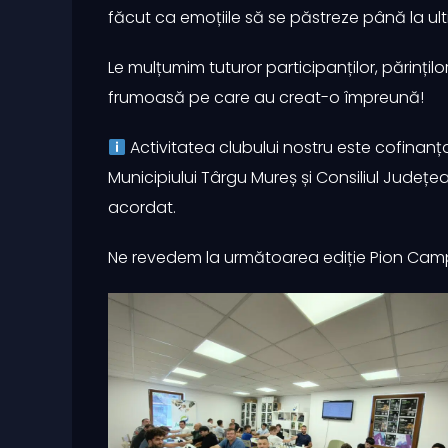
făcut ca emoțiile să se păstreze până la ul
Le mulțumim tuturor participanților, părinților
frumoasă pe care au creat-o împreună!
Activitatea clubului nostru este cofinanț
Municipiului Târgu Mureș și Consiliul Județe
acordat.
Ne revedem la următoarea ediție Pion Camp