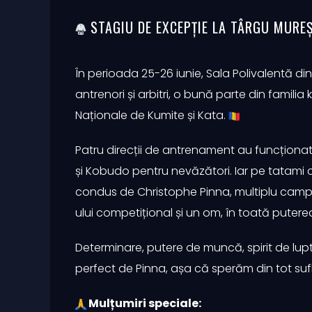
STAGIU DE EXCEPȚIE LA TÂRGU MUREȘ
În perioada 25-26 iunie, Sala Polivalentă d
antrenori și arbitri, o bună parte din familia
Naționale de Kumite și Kata.
Patru direcții de antrenament au funcționat
și Kobudo pentru nevăzători. Iar pe tatami c
condus de Christophe Pinna, multiplu camp
ului competițional și un om, în toată putere
Determinare, putere de muncă, spirit de lupt
perfect de Pinna, așa că sperăm din tot suf
Mulțumiri speciale: