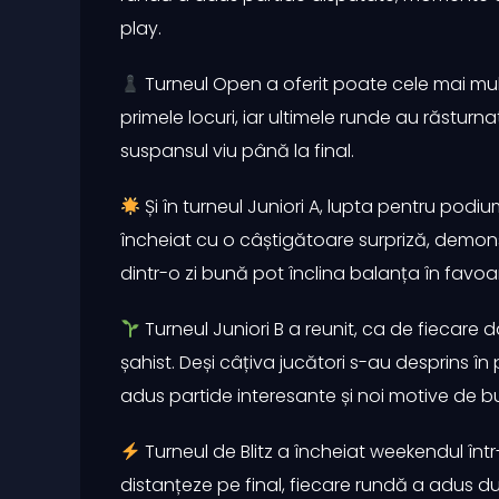
play.
Turneul Open a oferit poate cele mai mult
primele locuri, iar ultimele runde au răsturna
suspansul viu până la final.
Și în turneul Juniori A, lupta pentru podi
încheiat cu o câștigătoare surpriză, demons
dintr-o zi bună pot înclina balanța în favoar
Turneul Juniori B a reunit, ca de fiecare da
șahist. Deși câțiva jucători s-au desprins î
adus partide interesante și noi motive de bu
Turneul de Blitz a încheiat weekendul într-u
distanțeze pe final, fiecare rundă a adus due