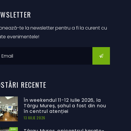
EWSLETTER
nează-te la newsletter pentru a fi la curent cu
ate evenimentele!
OSTĂRI
RECENTE
În weekendul 11-12 Iulie 2026, la
Târgu Mureș, șahul a fost din nou
în centrul atenției
13 IULIE 2026
Târgu Mureș, epicentrul karate-