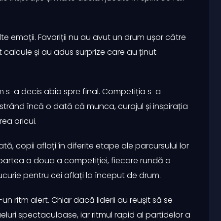
e emoții. Favoriții nu au avut un drum ușor către
t calcule și au adus surprize care au ținut
um s-a decis abia spre final. Competiția s-a
trând încă o dată că munca, curajul și inspirația
ea oricui.
tă, copii aflați în diferite etape ale parcursului lor
n partea a doua a competiției, fiecare rundă a
curie pentru cei aflați la început de drum.
n ritm alert. Chiar dacă liderii au reușit să se
luri spectaculoase, iar ritmul rapid al partidelor a