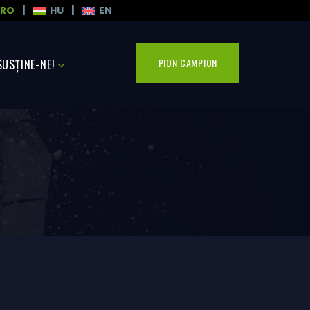
|
|
RO
HU
EN
PION CAMPION
SUSȚINE-NE!