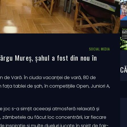
SOCIAL MEDIA
Târgu Mureș, șahul a fost din nou în
CĂ
ion de Vară. În ciuda vacanței de vară, 80 de
 fața tablei de șah, în competițiile Open, Juniori A,
e joc s-a simțit aceeași atmosferă relaxată și
, zâmbetele au făcut loc concentrării, iar fiecare
spirație și multe dueluri jucate în spirit de fair-