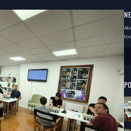
N
Abo
to
P