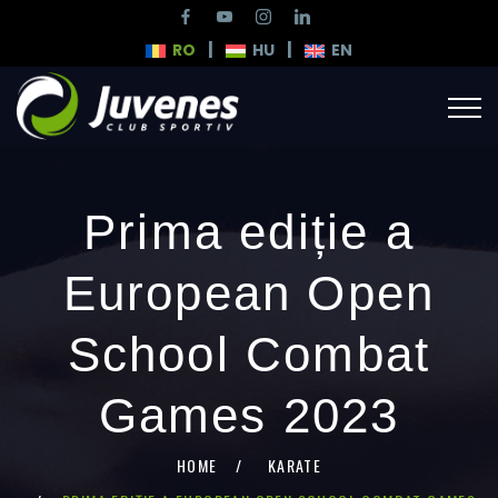
|
|
RO
HU
EN
Prima ediție a
European Open
School Combat
Games 2023
HOME
KARATE