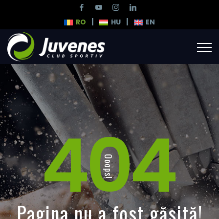
|
|
RO
HU
EN
404
Ooops!
Pagina nu a fost găsită!