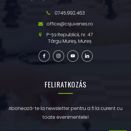
0745.992.463
office@csjuvenes.ro
P-ța Republicii, nr. 47
Târgu Mureș, Mureș
FELIRATKOZÁS
Abonează-te la newsletter pentru a fi la curent cu
toate evenimentele!