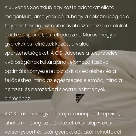
A Juvenes Sportklub egy közfeladatokat ellátó
magánklub, amelynek célja, hogy a sokszínűség és a
folyamatosság biztosításával ösztönözze az alulról
építkező sportot, és felfedezze a Maros megyei
gyerekek és felnőttek között a valódi
sporttehetségeket. A C.S. Juvenes a testnevelés
kiválóságának kultúrájának előmozdításával
optimális környezetet biztosít az edzéshez és a
fejlődéshez, mind az egészséges életmód, mind a
nemzeti és nemzetközi sportteljesítmények
eléréséhez.
A C.S. Juvenes egy másfajta koncepciót képvisel,
ahol a minőség az előfeltétel, akár alap-, akár
versenysportról, akár gyerekekről, akár felnőttekről