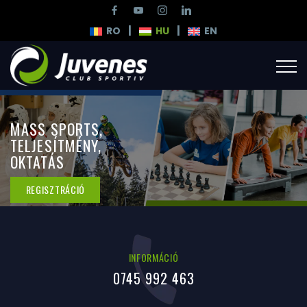
|
|
RO
HU
EN
MASS SPORTS,
TELJESÍTMÉNY,
OKTATÁS
REGISZTRÁCIÓ
INFORMÁCIÓ
0745 992 463