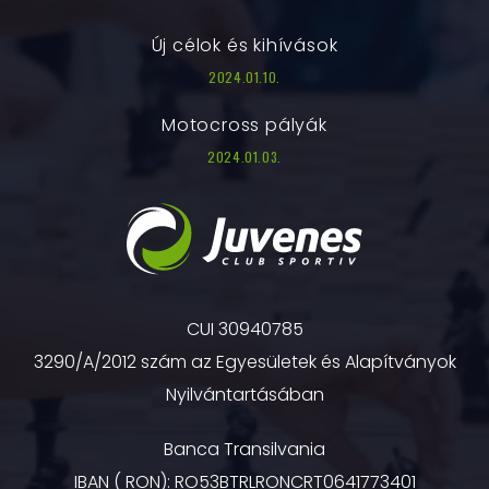
Új célok és kihívások
2024.01.10.
Motocross pályák
2024.01.03.
CUI 30940785
3290/A/2012 szám az Egyesületek és Alapítványok
Nyilvántartásában
Banca Transilvania
IBAN ( RON): RO53BTRLRONCRT0641773401