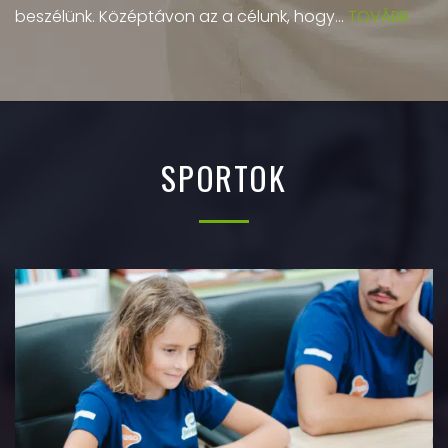
beszélünk. Középtávon az a célunk, hogy...
TOVÁBB
SPORTOK