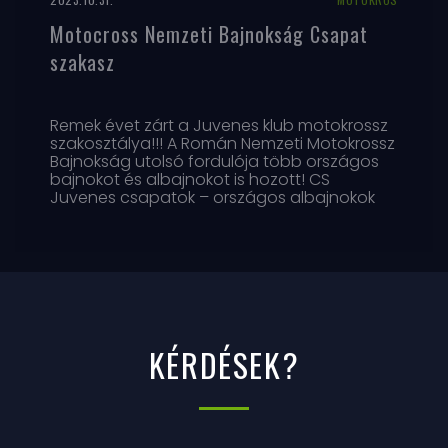
Motocross Nemzeti Bajnokság Csapat
szakasz
Remek évet zárt a Juvenes klub motokrossz
szakosztálya!!! A Román Nemzeti Motokrossz
Bajnokság utolsó fordulója több országos
bajnokot és albajnokot is hozott! CS
Juvenes csapatok – országos albajnokok
Cojanu Aida – Országos bajnok lányok és
MX2 osztályban Cojanu Ionut –
KÉRDÉSEK?